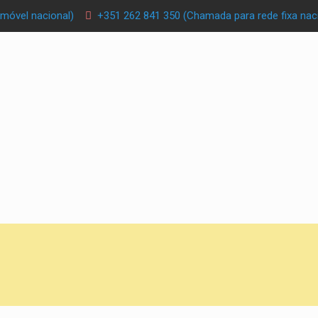
móvel nacional)
+351 262 841 350 (Chamada para rede fixa nac