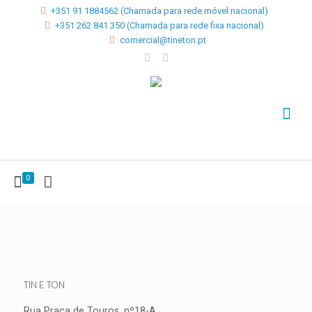
+351 91 1884562 (Chamada para rede móvel nacional)
+351 262 841 350 (Chamada para rede fixa nacional)
comercial@tineton.pt
0
TIN E TON
Rua Praça de Touros, nº18-A,