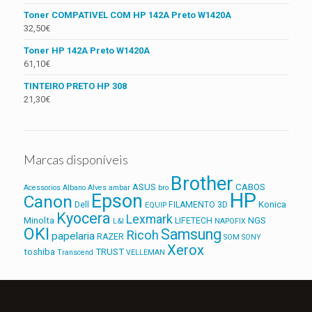
Toner COMPATIVEL COM HP 142A Preto W1420A
32,50
€
Toner HP 142A Preto W1420A
61,10
€
TINTEIRO PRETO HP 308
21,30
€
Marcas disponíveis
Brother
ASUS
CABOS
Acessorios
Albano Alves
ambar
bro
HP
Epson
Canon
Konica
Dell
FILAMENTO 3D
EQUIP
Kyocera
Lexmark
Minolta
NGS
LIFETECH
L&I
NAPOFIX
OKI
Samsung
Ricoh
papelaria
RAZER
SOM
SONY
Xerox
toshiba
TRUST
Transcend
VELLEMAN